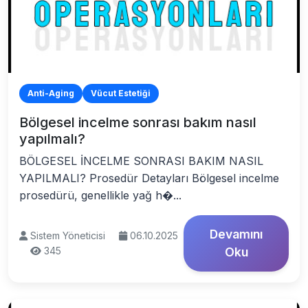
Anti-Aging
Vücut Estetiği
Bölgesel incelme sonrası bakım nasıl
yapılmalı?
BÖLGESEL İNCELME SONRASI BAKIM NASIL
YAPILMALI? Prosedür Detayları Bölgesel incelme
prosedürü, genellikle yağ h�...
Devamını
Sistem Yöneticisi
06.10.2025
345
Oku