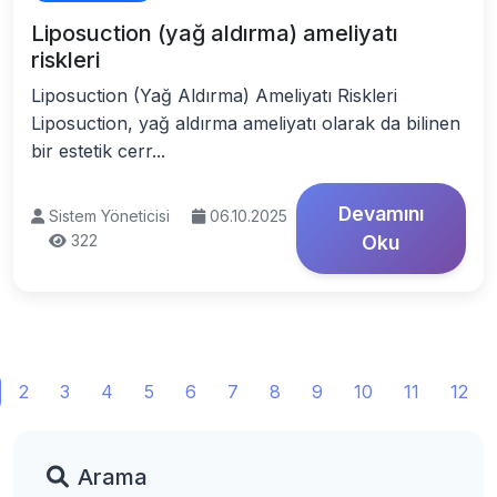
Liposuction (yağ aldırma) ameliyatı
riskleri
Liposuction (Yağ Aldırma) Ameliyatı Riskleri
Liposuction, yağ aldırma ameliyatı olarak da bilinen
bir estetik cerr...
Devamını
Sistem Yöneticisi
06.10.2025
322
Oku
2
3
4
5
6
7
8
9
10
11
12
Arama