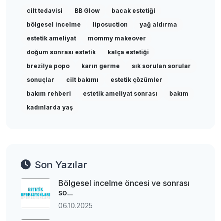
cilt tedavisi
BB Glow
bacak estetiği
bölgesel incelme
liposuction
yağ aldırma
estetik ameliyat
mommy makeover
doğum sonrası estetik
kalça estetiği
brezilya popo
karın germe
sık sorulan sorular
sonuçlar
cilt bakımı
estetik çözümler
bakım rehberi
estetik ameliyat sonrası
bakım
kadınlarda yaş
Son Yazılar
Bölgesel incelme öncesi ve sonrası
so...
06.10.2025