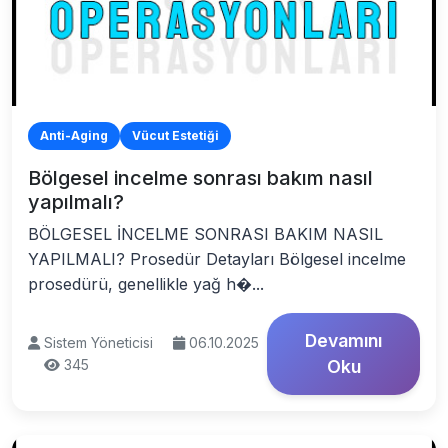
Anti-Aging
Vücut Estetiği
Bölgesel incelme sonrası bakım nasıl
yapılmalı?
BÖLGESEL İNCELME SONRASI BAKIM NASIL
YAPILMALI? Prosedür Detayları Bölgesel incelme
prosedürü, genellikle yağ h�...
Devamını
Sistem Yöneticisi
06.10.2025
345
Oku