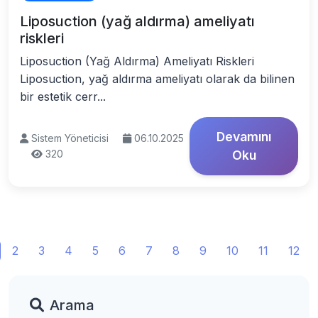
Liposuction (yağ aldırma) ameliyatı
riskleri
Liposuction (Yağ Aldırma) Ameliyatı Riskleri
Liposuction, yağ aldırma ameliyatı olarak da bilinen
bir estetik cerr...
Devamını
Sistem Yöneticisi
06.10.2025
320
Oku
2
3
4
5
6
7
8
9
10
11
12
Arama