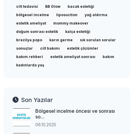
cilt tedavisi
BB Glow
bacak estetiği
bölgesel incelme
liposuction
yağ aldırma
estetik ameliyat
mommy makeover
doğum sonrası estetik
kalça estetiği
brezilya popo
karın germe
sık sorulan sorular
sonuçlar
cilt bakımı
estetik çözümler
bakım rehberi
estetik ameliyat sonrası
bakım
kadınlarda yaş
Son Yazılar
Bölgesel incelme öncesi ve sonrası
so...
06.10.2025