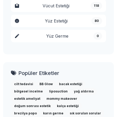
Vücut Estetiği
118
Yüz Estetiği
80
Yüz Germe
0
Popüler Etiketler
cilt tedavisi
BB Glow
bacak estetiği
bölgesel incelme
liposuction
yağ aldırma
estetik ameliyat
mommy makeover
doğum sonrası estetik
kalça estetiği
brezilya popo
karın germe
sık sorulan sorular