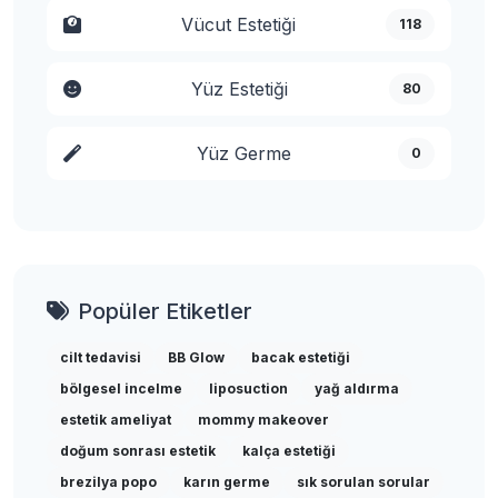
Vücut Estetiği
118
Yüz Estetiği
80
Yüz Germe
0
Popüler Etiketler
cilt tedavisi
BB Glow
bacak estetiği
bölgesel incelme
liposuction
yağ aldırma
estetik ameliyat
mommy makeover
doğum sonrası estetik
kalça estetiği
brezilya popo
karın germe
sık sorulan sorular