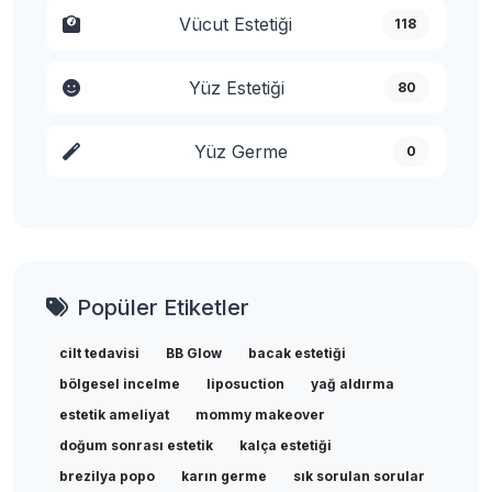
Vücut Estetiği
118
Yüz Estetiği
80
Yüz Germe
0
Popüler Etiketler
cilt tedavisi
BB Glow
bacak estetiği
bölgesel incelme
liposuction
yağ aldırma
estetik ameliyat
mommy makeover
doğum sonrası estetik
kalça estetiği
brezilya popo
karın germe
sık sorulan sorular