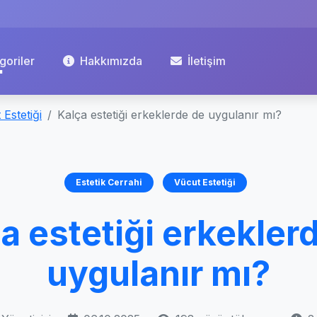
goriler
Hakkımızda
İletişim
 Estetiği
Kalça estetiği erkeklerde de uygulanır mı?
Estetik Cerrahi
Vücut Estetiği
a estetiği erkekler
uygulanır mı?