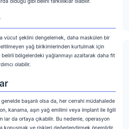
 olduğu gibi belirli farklılıklar olabilir.
r
da vücut şeklini dengelemek, daha maskülen bir
ltilmeyen yağ birikimlerinden kurtulmak için
de belirli bölgelerdeki yağlanmayı azaltarak daha fit
ımcı olabilir.
ar
 genelde başarılı olsa da, her cerrahi müdahalede
yon, kanama, aşırı yağ emilimi veya implant ile ilgili
yen lar da ortaya çıkabilir. Bu nedenle, operasyon
la konuşmak ve riskleri değerlendirmek önemlidir.