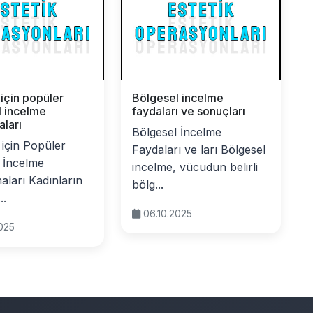
 için popüler
Bölgesel incelme
l incelme
faydaları ve sonuçları
ları
Bölgesel İncelme
 için Popüler
Faydaları ve ları Bölgesel
 İncelme
incelme, vücudun belirli
ları Kadınların
bölg...
..
06.10.2025
2025