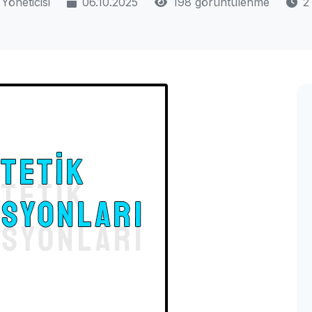
Yöneticisi
06.10.2025
198 görüntülenme
2