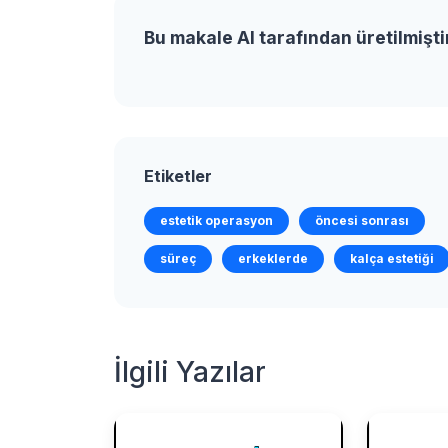
Bu makale AI tarafından üretilmişti
Etiketler
estetik operasyon
öncesi sonrası
süreç
erkeklerde
kalça estetiği
İlgili Yazılar