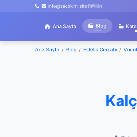
info@sacekimi.site
Blog
Ana Sayfa
Kate
Ana Sayfa
Blog
Estetik Cerrahi
Vücut
Kalç