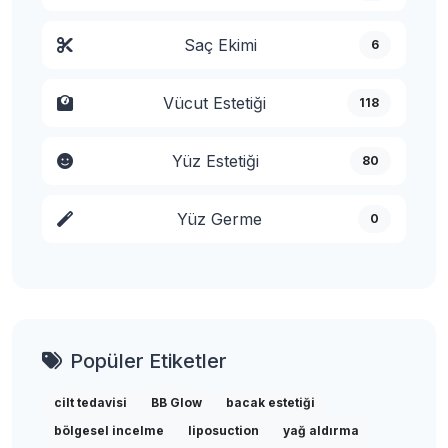
Saç Ekimi
6
Vücut Estetiği
118
Yüz Estetiği
80
Yüz Germe
0
Popüler Etiketler
cilt tedavisi
BB Glow
bacak estetiği
bölgesel incelme
liposuction
yağ aldırma