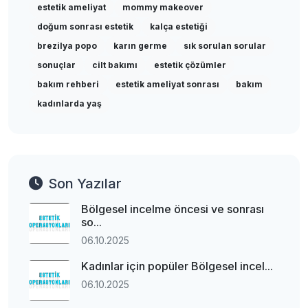
estetik ameliyat
mommy makeover
doğum sonrası estetik
kalça estetiği
brezilya popo
karın germe
sık sorulan sorular
sonuçlar
cilt bakımı
estetik çözümler
bakım rehberi
estetik ameliyat sonrası
bakım
kadınlarda yaş
Son Yazılar
Bölgesel incelme öncesi ve sonrası
so...
06.10.2025
Kadınlar için popüler Bölgesel incel...
06.10.2025