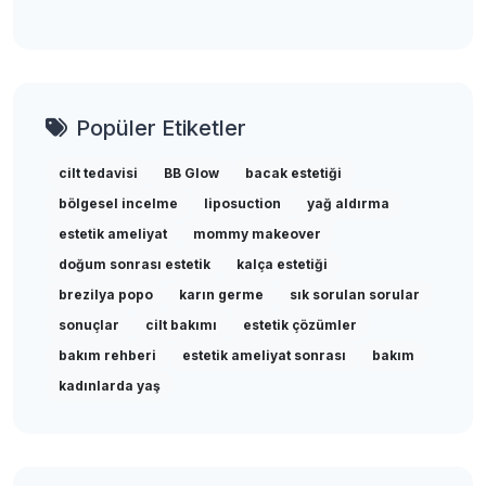
Popüler Etiketler
cilt tedavisi
BB Glow
bacak estetiği
bölgesel incelme
liposuction
yağ aldırma
estetik ameliyat
mommy makeover
doğum sonrası estetik
kalça estetiği
brezilya popo
karın germe
sık sorulan sorular
sonuçlar
cilt bakımı
estetik çözümler
bakım rehberi
estetik ameliyat sonrası
bakım
kadınlarda yaş