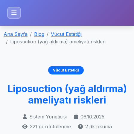
Ana Sayfa
Blog
Vücut Estetiği
Liposuction (yağ aldırma) ameliyatı riskleri
Vücut Estetiği
Liposuction (yağ aldırma)
ameliyatı riskleri
Sistem Yöneticisi
06.10.2025
321 görüntülenme
2 dk okuma