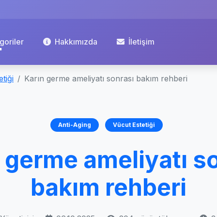
goriler
Hakkımızda
İletişim
tiği
Karın germe ameliyatı sonrası bakım rehberi
Anti-Aging
Vücut Estetiği
 germe ameliyatı s
bakım rehberi