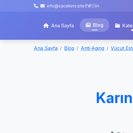
info@sacekimi.site
Blog
Ana Sayfa
Kate
Ana Sayfa
Blog
Anti-Aging
Vücut Este
Karın