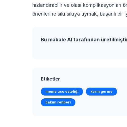
hızlandırabilir ve olası komplikasyonları
önerilerine sıkı sıkıya uymak, başarılı bir
Bu makale AI tarafından üretilmişti
Etiketler
meme ucu estetiği
karın germe
bakım rehberi