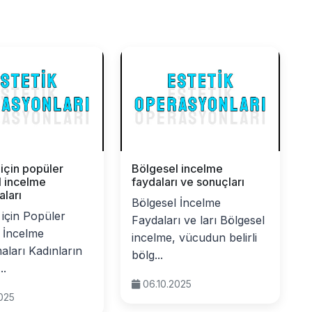
 için popüler
Bölgesel incelme
l incelme
faydaları ve sonuçları
ları
Bölgesel İncelme
 için Popüler
Faydaları ve ları Bölgesel
 İncelme
incelme, vücudun belirli
ları Kadınların
bölg...
..
06.10.2025
2025