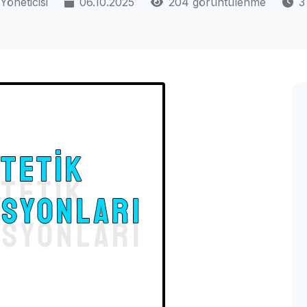
Yöneticisi
06.10.2025
204 görüntülenme
3