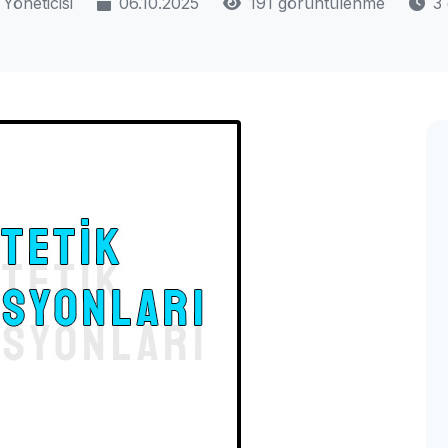
Yöneticisi
06.10.2025
191 görüntülenme
3