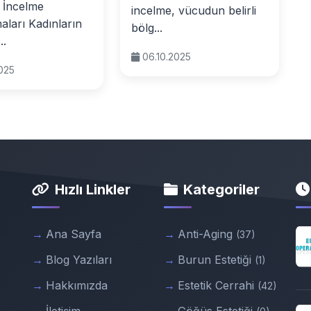
 İncelme
incelme, vücudun belirli
ları Kadınların
bölg...
..
06.10.2025
2025
Hızlı Linkler
Kategoriler
Ana Sayfa
Anti-Aging
(37)
Blog Yazıları
Burun Estetiği
(1)
Hakkımızda
Estetik Cerrahi
(42)