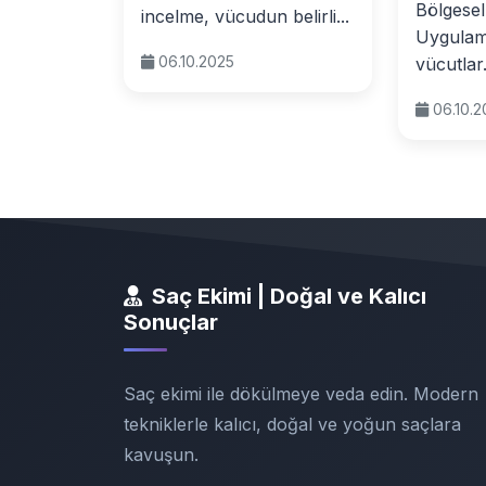
Bölgesel
incelme, vücudun belirli...
Uygulama
06.10.2025
vücutlar.
06.10.
Saç Ekimi | Doğal ve Kalıcı
Sonuçlar
Saç ekimi ile dökülmeye veda edin. Modern
tekniklerle kalıcı, doğal ve yoğun saçlara
kavuşun.