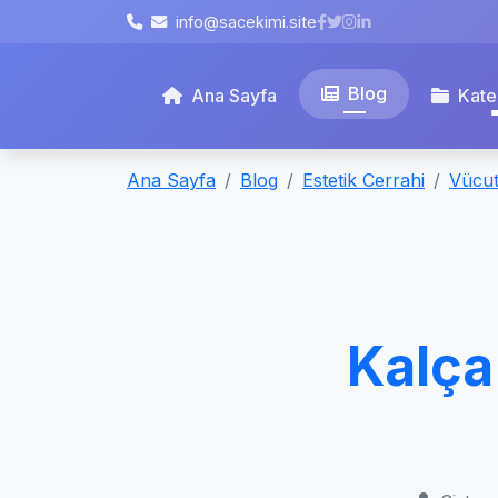
info@sacekimi.site
Blog
Ana Sayfa
Kate
Ana Sayfa
Blog
Estetik Cerrahi
Vücut
Kalça