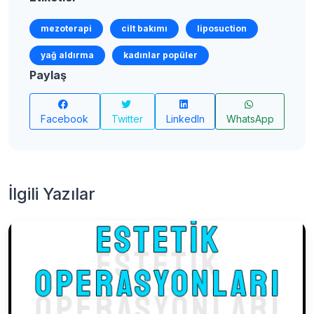
mezoterapi
cilt bakımı
liposuction
yağ aldırma
kadınlar popüler
Paylaş
Facebook
Twitter
LinkedIn
WhatsApp
İlgili Yazılar