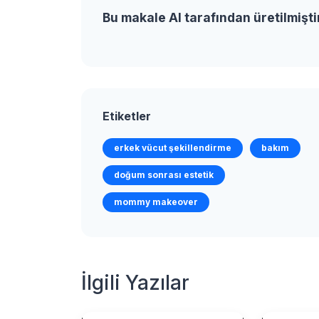
Bu makale AI tarafından üretilmişti
Etiketler
erkek vücut şekillendirme
bakım
doğum sonrası estetik
mommy makeover
İlgili Yazılar