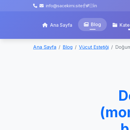
info@sacekimi.site
Blog
Ana Sayfa
Kate
Ana Sayfa
Blog
Vücut Estetiği
Doğum 
D
(mo
b