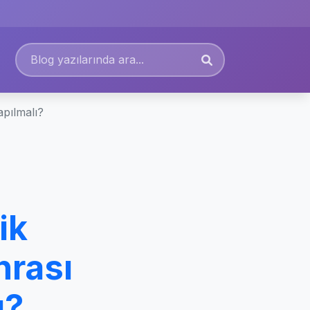
pılmalı?
ik
rası
ı?