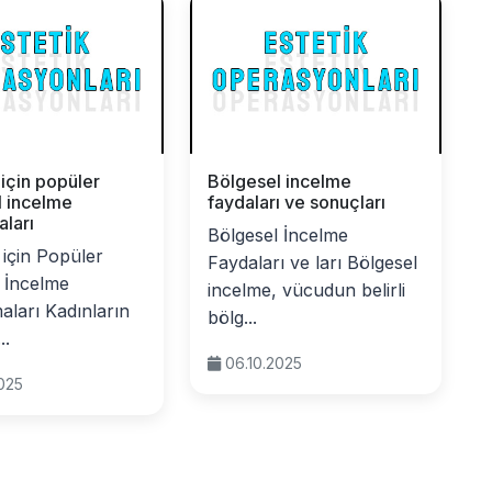
 için popüler
Bölgesel incelme
l incelme
faydaları ve sonuçları
ları
Bölgesel İncelme
 için Popüler
Faydaları ve ları Bölgesel
 İncelme
incelme, vücudun belirli
ları Kadınların
bölg...
..
06.10.2025
2025