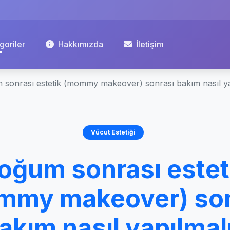
goriler
Hakkımızda
İletişim
sonrası estetik (mommy makeover) sonrası bakım nasıl ya
Vücut Estetiği
oğum sonrası estet
mmy makeover) son
akım nasıl yapılmal