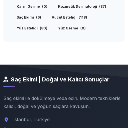
Karın Germe
(0)
Kozmetik Dermatoloji
(37)
Saç Ekimi
(6)
Vücut Estetiği
(118)
Yüz Estetiği
(80)
Yüz Germe
(0)
Saç Ekimi | Doğal ve Kalıcı Sonuçlar
Saç ekimi ile dökülmeye veda edin. Modern tekniklerle
kalıcı, doğal ve yoğun saçlara kavuşun.
İstanbul, Türkiye