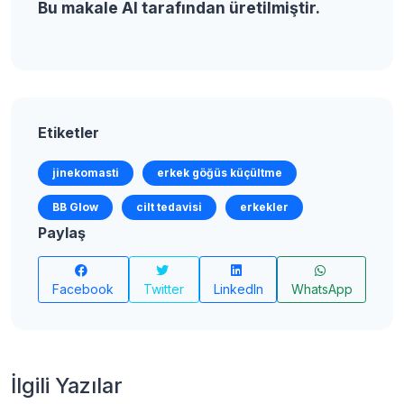
Bu makale AI tarafından üretilmiştir.
Etiketler
jinekomasti
erkek göğüs küçültme
BB Glow
cilt tedavisi
erkekler
Paylaş
Facebook
Twitter
LinkedIn
WhatsApp
İlgili Yazılar