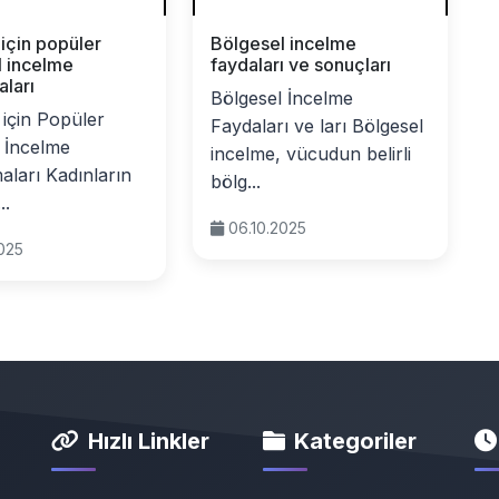
 için popüler
Bölgesel incelme
l incelme
faydaları ve sonuçları
ları
Bölgesel İncelme
 için Popüler
Faydaları ve ları Bölgesel
 İncelme
incelme, vücudun belirli
ları Kadınların
bölg...
..
06.10.2025
2025
Hızlı Linkler
Kategoriler