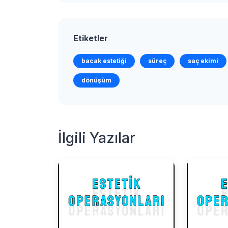
Etiketler
bacak estetiği
süreç
saç ekimi
dönüşüm
İlgili Yazılar