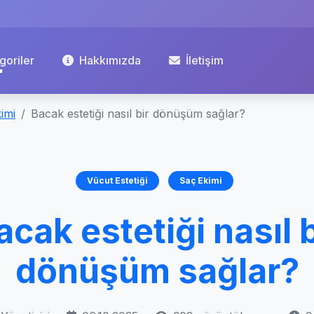
goriler
Hakkımızda
İletişim
imi
Bacak estetiği nasıl bir dönüşüm sağlar?
Vücut Estetiği
Saç Ekimi
acak estetiği nasıl b
dönüşüm sağlar?