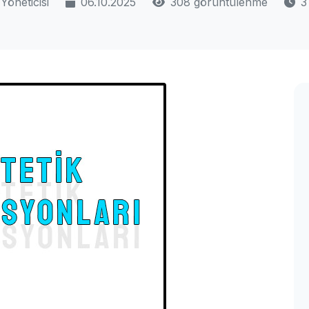
Yöneticisi
06.10.2025
308 görüntülenme
3